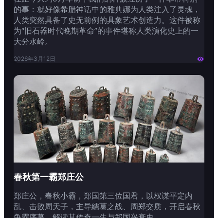
的事：就好像希腊神话中的雅典娜为人类注入了灵魂，
人类突然具备了史无前例的具象艺术创造力。这件被称
为“旧石器时代晚期革命”的事件堪称人类演化史上的一
大分水岭。
2026年3月12日

春秋第一霸郑庄公
郑庄公，春秋小霸，郑国第三位国君，以权谋平定内
乱、击败周天子，主导繻葛之战、周郑交质，开启春秋
争霸序幕，解读其传奇一生与郑国兴衰史。