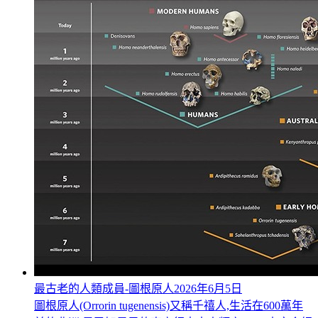
最古老的人類成員-圖根原人
2026年6月5日
圖根原人(Orrorin tugenensis)又稱千禧人,生活在600萬年