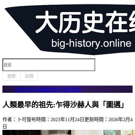

登錄
註冊
首頁
地史時間線
瀏覽大歷史
關於
人類最早的祖先:乍得沙赫人與「圖邁」
作者：卜可
發布時間：2023年11月24日
更新時間：2026年2月4
日