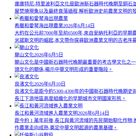
庫庫特尼-特里波利亞文化是歐洲新石器時代晚期至銅石
屋焚燒現象以及最終衰落過程,解析歐洲史前農業文明的
希臘和愛琴海出現農業
2026年6月14日
大約在公元前7000年至前6500年,來自安納托利亞的
米諾斯文明的崛起,本文帶你探尋歐洲農業文明的古老序
龍山文化
2026年6月5日
龍山文化是中國新石器時代晚期最重要的考古學文化之一,
頭文化的關係,揭示中華文明形成的重要階段。
良渚文化
2026年6月10日
良渚文化是距今約5300-4300年的中國新石器時代
長江下游地區高度組織化的早期城市文明國家形態。
長江和黃河流域進入農業文明
2026年6月14日
距今約 1 萬年前後,長江與黃河流域的先民開始馴化作物,進
作農業走向成熟,奠定中華文明起源的農業基礎。