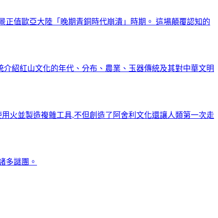
背景正值歐亞大陸「晚期青銅時代崩潰」時期。 這場顛覆認知的
系統介紹紅山文化的年代、分布、農業、玉器傳統及其對中華文明
地使用火並製造複雜工具,不但創造了阿舍利文化還讓人類第一次走
的諸多謎團。