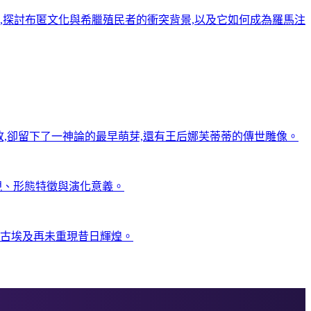
,探討布匿文化與希臘殖民者的衝突背景,以及它如何成為羅馬注
敗,卻留下了一神論的最早萌芽,還有王后娜芙蒂蒂的傳世雕像。
石發現、形態特徵與演化意義。
,古埃及再未重現昔日輝煌。