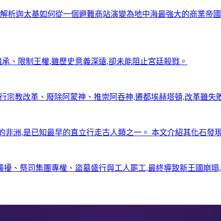
文解析迦太基如何從一個避難商站演變為地中海最強大的商業帝國
承、限制王權,雖歷史意義深遠,卻未能阻止宮廷殺戮。
推行宗教改革、廢除阿蒙神、推崇阿吞神,遷都埃赫塔頓,改革雖失
活在600萬年前的非洲,是已知最早的直立行走古人類之一。 本文介紹其化
襲擾、祭司集團專權、盜墓盛行與工人罷工,最終導致新王國崩塌