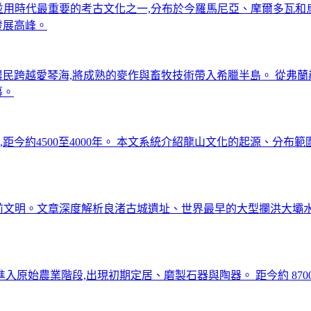
並用時代最重要的考古文化之一,分布於今羅馬尼亞、摩爾多瓦和
發展高峰。
早期農民跨越愛琴海,將成熟的麥作與畜牧技術帶入希臘半島。 從弗
幕。
距今約4500至4000年。 本文系統介紹龍山文化的起源、分
晚期史前文明。文章深度解析良渚古城遺址、世界最早的大型攔洪大
入原始農業階段,出現初期定居、磨製石器與陶器。 距今約 8700 