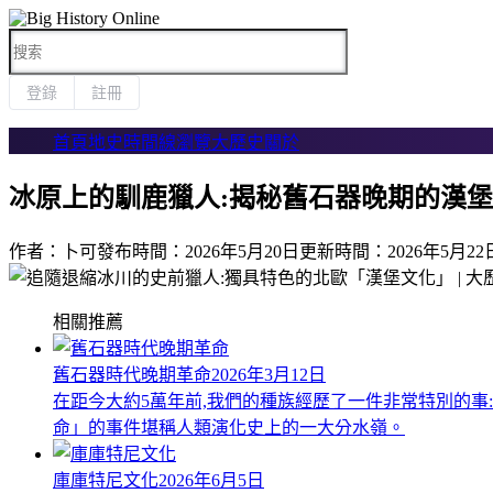

登錄
註冊
首頁
地史時間線
瀏覽大歷史
關於
冰原上的馴鹿獵人:揭秘舊石器晚期的漢
作者：卜可
發布時間：2026年5月20日
更新時間：2026年5月22
相關推薦
舊石器時代晚期革命
2026年3月12日
在距今大約5萬年前,我們的種族經歷了一件非常特別的事
命」的事件堪稱人類演化史上的一大分水嶺。
庫庫特尼文化
2026年6月5日