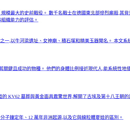
早、規模最大的史前戰役。 數千名戰士在德國東北部慘烈廝殺,其
事組織能力的評估。
之一,以牛河梁遺址、女神廟、積石塚和精美玉器聞名。 本文
個極其關鍵且成功的物種。 他們的身體比例接近現代人,能系統性
的 KV62 墓葬與黃金面具震驚世界,解開了古埃及第十八王朝
傳、分子鐘定年、12 萬年非洲起源,以及它與線粒體夏娃的區別。