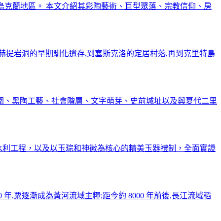
烏克蘭地區。 本文介紹其彩陶藝術、巨型聚落、宗教信仰、房
蘭赫提岩洞的早期馴化遺存,到塞斯克洛的定居村落,再到克里特島
布範圍、黑陶工藝、社會階層、文字萌芽、史前城址以及與夏代二里
壩水利工程，以及以玉琮和神徽為核心的精美玉器禮制，全面實證
年,粟逐漸成為黃河流域主糧;距今約 8000 年前後,長江流域稻