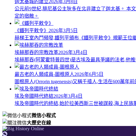
迦太基城的建立
2026年3月8日
公元前9世紀,腓尼基公主狄多在北非建立了迦太基。 本
定的宿敵。
《鐵列平敕令》
2026年3月5日
赫梯王室內鬥頻發,鐵列平頒布《鐵列平敕令》規範王位繼
埃赫那吞的宗教改革
2026年3月4日
埃赫那吞(阿蒙霍特普四世)是古埃及最具爭議的法老,他
最古老的人類成員-圖根原人
2026年6月5日
圖根原人(Orrorin tugenensis)又稱千禧人,生
埃及帝國時代終結
2026年3月4日
埃及帝國時代的終結,始於拉美西斯三世被謀殺,海上民族
微信小程式
大歷史在線
