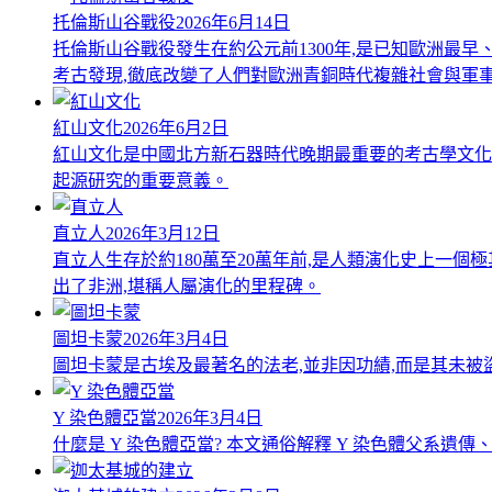
托倫斯山谷戰役
2026年6月14日
托倫斯山谷戰役發生在約公元前1300年,是已知歐洲最
考古發現,徹底改變了人們對歐洲青銅時代複雜社會與軍
紅山文化
2026年6月2日
紅山文化是中國北方新石器時代晚期最重要的考古學文化
起源研究的重要意義。
直立人
2026年3月12日
直立人生存於約180萬至20萬年前,是人類演化史上一
出了非洲,堪稱人屬演化的里程碑。
圖坦卡蒙
2026年3月4日
圖坦卡蒙是古埃及最著名的法老,並非因功績,而是其未被盜
Y 染色體亞當
2026年3月4日
什麼是 Y 染色體亞當? 本文通俗解釋 Y 染色體父系遺