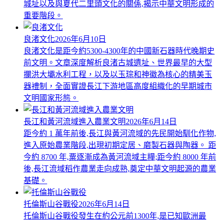
城址以及與夏代二里頭文化的關係,揭示中華文明形成的
重要階段。
良渚文化
2026年6月10日
良渚文化是距今約5300-4300年的中國新石器時代晚期史
前文明。文章深度解析良渚古城遺址、世界最早的大型
攔洪大壩水利工程，以及以玉琮和神徽為核心的精美玉
器禮制，全面實證長江下游地區高度組織化的早期城市
文明國家形態。
長江和黃河流域進入農業文明
2026年6月14日
距今約 1 萬年前後,長江與黃河流域的先民開始馴化作物,
進入原始農業階段,出現初期定居、磨製石器與陶器。 距
今約 8700 年,粟逐漸成為黃河流域主糧;距今約 8000 年前
後,長江流域稻作農業走向成熟,奠定中華文明起源的農業
基礎。
托倫斯山谷戰役
2026年6月14日
托倫斯山谷戰役發生在約公元前1300年,是已知歐洲最