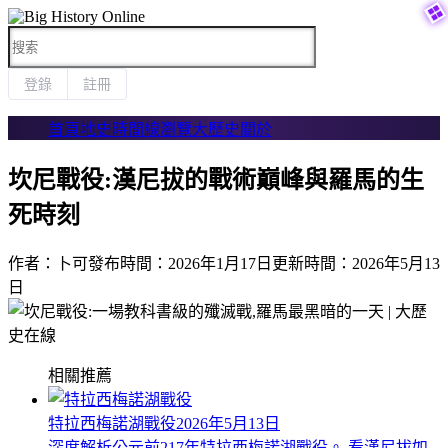


登錄
註冊
首頁
地史時間線
瀏覽大歷史
關於
坎尼戰役:漢尼拔的戰術巔峰與羅馬的生
死時刻
作者：卜可
發布時間：2026年1月17日
更新時間：2026年5月13
日
相關推薦
特拉西梅諾湖戰役
2026年5月13日
深度解析公元前217年特拉西梅諾湖戰役。 看漢尼拔如