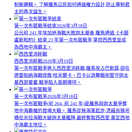
制衡邏輯。 了解羅馬公民如何通過權力設計,防止專制君
主的再次誕生。
第一次布匿戰爭結束
2026年3月18日
公元前 241 年埃加迪海戰大敗迦太基後,羅馬通過《卡圖
盧斯和約》結束 23 年第一次布匿戰爭,掌控西西里並成
為西地中海霸主。
西西里消耗戰
2026年3月19日
第一次布匿戰爭進入西西里消耗戰,羅馬攻占巴勒莫,卻在
德雷帕納海戰慘敗;哈米爾卡・巴卡以游擊戰術堅守迦太
基西部要塞,戰爭陷入長期僵持。
第一次布匿戰爭
2026年3月18日
第一次布匿戰爭(前 264- 前 241 年)是羅馬與迦太基爭奪
地中海霸權的首場大戰。 羅馬從無海軍起步,憑藉烏鴉吊
橋在米拉海戰大破迦太基艦隊,最終奪取西西里,奠定西地
中海霸主地位。