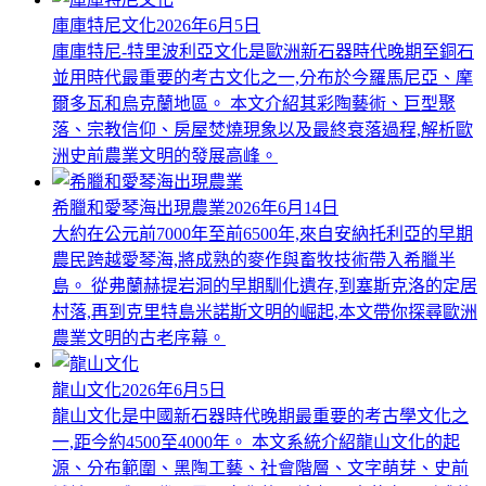
庫庫特尼文化
2026年6月5日
庫庫特尼-特里波利亞文化是歐洲新石器時代晚期至銅石
並用時代最重要的考古文化之一,分布於今羅馬尼亞、摩
爾多瓦和烏克蘭地區。 本文介紹其彩陶藝術、巨型聚
落、宗教信仰、房屋焚燒現象以及最終衰落過程,解析歐
洲史前農業文明的發展高峰。
希臘和愛琴海出現農業
2026年6月14日
大約在公元前7000年至前6500年,來自安納托利亞的早期
農民跨越愛琴海,將成熟的麥作與畜牧技術帶入希臘半
島。 從弗蘭赫提岩洞的早期馴化遺存,到塞斯克洛的定居
村落,再到克里特島米諾斯文明的崛起,本文帶你探尋歐洲
農業文明的古老序幕。
龍山文化
2026年6月5日
龍山文化是中國新石器時代晚期最重要的考古學文化之
一,距今約4500至4000年。 本文系統介紹龍山文化的起
源、分布範圍、黑陶工藝、社會階層、文字萌芽、史前