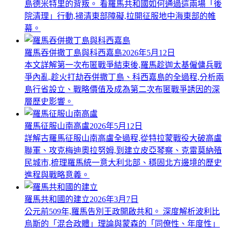
島德米特里的背叛。 看羅馬共和國如何通過這兩場「後
院清理」行動,掃清東部障礙,拉開征服地中海東部的帷
幕。
羅馬吞併撒丁島與科西嘉島
2026年5月12日
本文詳解第一次布匿戰爭結束後,羅馬趁迦太基僱傭兵戰
爭內亂,趁火打劫吞併撒丁島、科西嘉島的全過程,分析兩
島行省設立、戰略價值及成為第二次布匿戰爭誘因的深
層歷史影響。
羅馬征服山南高盧
2026年5月12日
詳解古羅馬征服山南高盧全過程,從特拉蒙戰役大破高盧
聯軍、攻克梅迪奧拉努姆,到建立皮亞琴察、克雷莫納殖
民城市,梳理羅馬統一意大利北部、穩固北方邊境的歷史
進程與戰略意義。
羅馬共和國的建立
2026年3月7日
公元前509年,羅馬告別王政開啟共和。 深度解析波利比
烏斯的「混合政體」理論與蒙森的「同僚性、年度性」