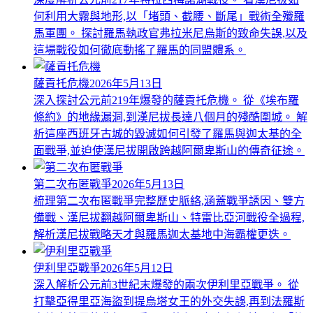
何利用大霧與地形,以「堵頭、截腰、斷尾」戰術全殲羅
馬軍團。 探討羅馬執政官弗拉米尼烏斯的致命失誤,以及
這場戰役如何徹底動搖了羅馬的同盟體系。
薩貢托危機
2026年5月13日
深入探討公元前219年爆發的薩貢托危機。 從《埃布羅
條約》的地緣漏洞,到漢尼拔長達八個月的殘酷圍城。 解
析這座西班牙古城的毀滅如何引發了羅馬與迦太基的全
面戰爭,並迫使漢尼拔開啟跨越阿爾卑斯山的傳奇征途。
第二次布匿戰爭
2026年5月13日
梳理第二次布匿戰爭完整歷史脈絡,涵蓋戰爭誘因、雙方
備戰、漢尼拔翻越阿爾卑斯山、特雷比亞河戰役全過程,
解析漢尼拔戰略天才與羅馬迦太基地中海霸權更迭。
伊利里亞戰爭
2026年5月12日
深入解析公元前3世紀末爆發的兩次伊利里亞戰爭。 從
打擊亞得里亞海盜到提烏塔女王的外交失誤,再到法羅斯