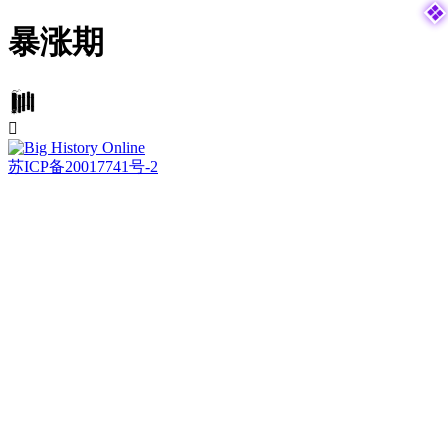

暴涨期


苏ICP备20017741号-2