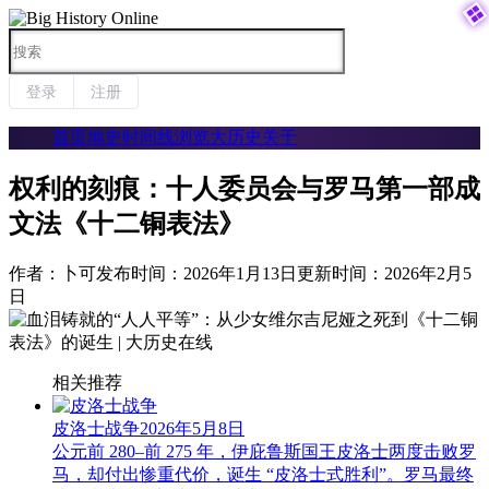


登录
注册
首页
地史时间线
浏览大历史
关于
权利的刻痕：十人委员会与罗马第一部成
文法《十二铜表法》
作者：卜可
发布时间：2026年1月13日
更新时间：2026年2月5
日
相关推荐
皮洛士战争
2026年5月8日
公元前 280–前 275 年，伊庇鲁斯国王皮洛士两度击败罗
马，却付出惨重代价，诞生 “皮洛士式胜利”。罗马最终