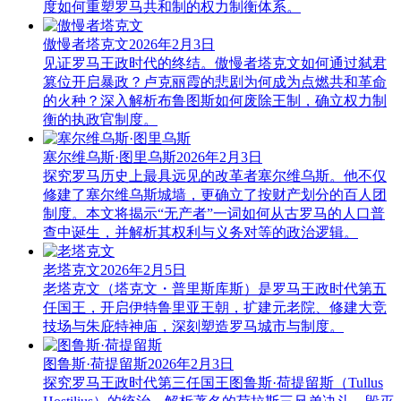
度如何重塑罗马共和制的权力制衡体系。
傲慢者塔克文
2026年2月3日
见证罗马王政时代的终结。傲慢者塔克文如何通过弑君
篡位开启暴政？卢克丽霞的悲剧为何成为点燃共和革命
的火种？深入解析布鲁图斯如何废除王制，确立权力制
衡的执政官制度。
塞尔维乌斯·图里乌斯
2026年2月3日
探究罗马历史上最具远见的改革者塞尔维乌斯。他不仅
修建了塞尔维乌斯城墙，更确立了按财产划分的百人团
制度。本文将揭示“无产者”一词如何从古罗马的人口普
查中诞生，并解析其权利与义务对等的政治逻辑。
老塔克文
2026年2月5日
老塔克文（塔克文・普里斯库斯）是罗马王政时代第五
任国王，开启伊特鲁里亚王朝，扩建元老院、修建大竞
技场与朱庇特神庙，深刻塑造罗马城市与制度。
图鲁斯·荷提留斯
2026年2月3日
探究罗马王政时代第三任国王图鲁斯·荷提留斯（Tullus