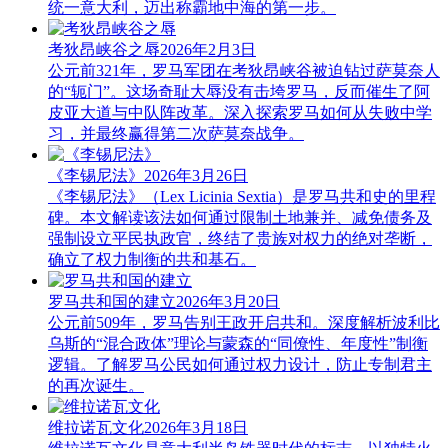
统一意大利，迈出称霸地中海的第一步。
考狄昂峡谷之辱
2026年2月3日
公元前321年，罗马军团在考狄昂峡谷被迫钻过萨莫奈人
的“轭门”。这场奇耻大辱没有击垮罗马，反而催生了阿
皮亚大道与中队阵改革。深入探索罗马如何从失败中学
习，并最终赢得第二次萨莫奈战争。
《李锡尼法》
2026年3月26日
《李锡尼法》（Lex Licinia Sextia）是罗马共和史的里程
碑。本文解读该法如何通过限制土地兼并、减免债务及
强制设立平民执政官，终结了贵族对权力的绝对垄断，
确立了权力制衡的共和基石。
罗马共和国的建立
2026年3月20日
公元前509年，罗马告别王政开启共和。深度解析波利比
乌斯的“混合政体”理论与蒙森的“同僚性、年度性”制衡
逻辑。了解罗马公民如何通过权力设计，防止专制君主
的再次诞生。
维拉诺瓦文化
2026年3月18日