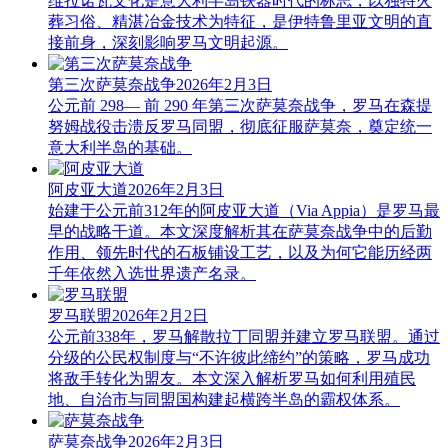
维拉诺瓦文化是意大利半岛铁器时代的标志，以独特火
葬习俗、精湛冶金技术为特征，是伊特鲁里亚文明的直
接前身，深刻影响罗马文明起源。
第三次萨莫奈战争
2026年2月3日
公元前 298— 前 290 年第三次萨莫奈战争，罗马在森提
努姆战役击溃反罗马同盟，彻底征服萨莫奈，奠定统一
意大利半岛的基础。
阿皮亚大道
2026年2月3日
始建于公元前312年的阿皮亚大道（Via Appia）是罗马最
早的战略干道。本文深度解析其在萨莫奈战争中的后勤
作用、领先时代的石板铺设工艺，以及为何它能历经两
千年依然入选世界遗产名录。
罗马联盟
2026年2月2日
公元前338年，罗马解散拉丁同盟并建立罗马联盟。通过
分级的公民权制度与“不许彼此缔约”的策略，罗马成功
将敌手转化为盟友。本文深入解析罗马如何利用殖民
地、自治市与同盟国构建起横跨半岛的霸权体系。
萨莫奈战争
2026年2月3日