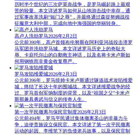
历时半个世纪的三次萨莫奈战争，是罗马崛起路上最艰
苦的较量。本文详述罗马如何从山地游击战中幸存，通
过军事改革洗刷“轭门之辱”，并最终通过森提努姆战役
征服意大利中部，完成向地中海强国的华丽转身。
高卢人洗劫罗马
2026年2月2日
公元前390年，高卢首领布伦努斯在阿利亚河战役击溃罗
马军团并洗劫罗马城。本文详述罗马历史上的奇耻大
辱、卡庇托尔山的白鹅救主神话，以及名将卡米卢斯如
何用钢铁而非黄金收复尊严。
罗马攻陷维爱城
2026年2月3日
公元前396年，罗马统帅卡米卢斯通过隧道战术攻陷维爱
城，终结了长达十年的围城战。本文详述维爱战争的经
过、罗马首创军饷制度的背景，以及“祖国之父”卡米卢
斯那兼具勇武与信义的传奇人生。
第一次平民撤离与保民官制度
2026年2月3日
公元前494年，罗马平民通过集体撤离圣山的非暴力斗
争，迫使贵族设立保民官。本文详述了第一次平民撤离
运动的起因、李维笔下的负债老兵故事，以及保民官制