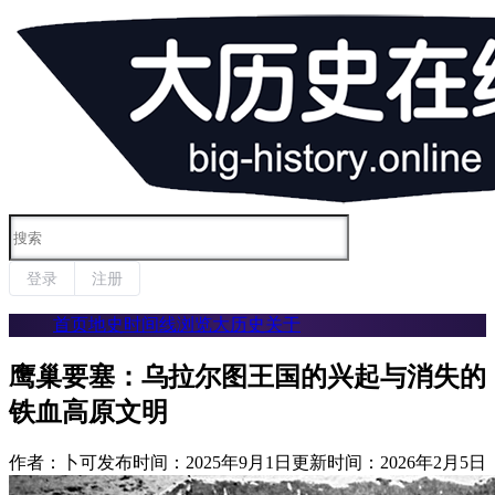

登录
注册
首页
地史时间线
浏览大历史
关于
鹰巢要塞：乌拉尔图王国的兴起与消失的
铁血高原文明
作者：卜可
发布时间：2025年9月1日
更新时间：2026年2月5日