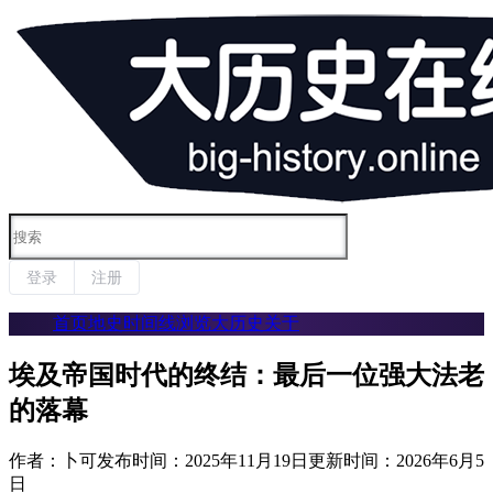

登录
注册
首页
地史时间线
浏览大历史
关于
埃及帝国时代的终结：最后一位强大法老
的落幕
作者：卜可
发布时间：2025年11月19日
更新时间：2026年6月5
日