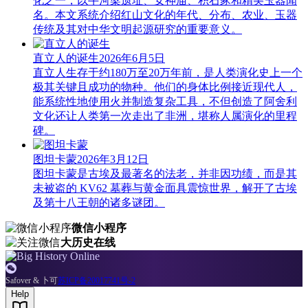
化之一，以牛河梁遗址、女神庙、积石冢和精美玉器闻
名。本文系统介绍红山文化的年代、分布、农业、玉器
传统及其对中华文明起源研究的重要意义。
直立人的诞生
2026年6月5日
直立人生存于约180万至20万年前，是人类演化史上一个
极其关键且成功的物种。他们的身体比例接近现代人，
能系统性地使用火并制造复杂工具，不但创造了阿舍利
文化还让人类第一次走出了非洲，堪称人属演化的里程
碑。
图坦卡蒙
2026年3月12日
图坦卡蒙是古埃及最著名的法老，并非因功绩，而是其
未被盗的 KV62 墓葬与黄金面具震惊世界，解开了古埃
及第十八王朝的诸多谜团。
微信小程序
大历史在线

Safover & 卜可
苏ICP备20017741号-2
Help