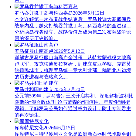
幕。
罗马吞并撒丁岛与科西嘉岛
2026年5月12日
本文详解第一次布匿战争结束后，罗马趁迦太基雇佣兵
战争内乱，趁火打劫吞并撒丁岛、科西嘉岛的全过程，
分析两岛行省设立、战略价值及成为第二次布匿战争诱
因的深层历史影响。
罗马征服山南高卢
2026年5月12日
详解古罗马征服山南高卢全过程，从特拉蒙战役大破高
卢联军、攻克梅迪奥拉努姆，到建立皮亚琴察、克雷莫
纳殖民城市，梳理罗马统一意大利北部、稳固北方边境
的历史进程与战略意义。
罗马共和国的建立
2026年3月20日
公元前509年，罗马告别王政开启共和。深度解析波利比
乌斯的“混合政体”理论与蒙森的“同僚性、年度性”制衡
逻辑。了解罗马公民如何通过权力设计，防止专制君主
的再次诞生。
库库特尼文化
2026年6月15日
库库特尼－特里波利亚文化是欧洲新石器时代晚期至铜