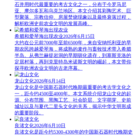
石并用时代最重要的考古文化之一，分布于今罗马尼
亚、摩尔多瓦和乌克兰地区。本文介绍其彩陶艺术、巨
型聚落、宗教信仰、房屋焚烧现象以及最终衰落过程，
解析欧洲史前农业文明的发展高峰。
希腊和爱琴海出现农业
2026年6月15日
大约在公元前7000年至前6500年，来自安纳托利亚的早
期农民跨越爱琴海，将成熟的麦作与畜牧技术带入希腊
半岛。从弗兰赫提岩洞的早期驯化遗存，到塞斯克洛的
定居村落，再到克里特岛米诺斯文明的崛起，本文带你
探寻欧洲农业文明的古老序幕。
龙山文化
2026年6月14日
龙山文化是中国新石器时代晚期最重要的考古学文化之
一，距今约4500至4000年。本文系统介绍龙山文化的起
源、分布范围、黑陶工艺、社会阶层、文字萌芽、史前
城址以及与夏代二里头文化的关系，揭示中华文明形成
的重要阶段。
良渚文化
2026年6月10日
良渚文化是距今约5300-4300年的中国新石器时代晚期史