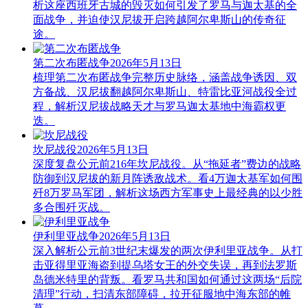
析这座西班牙古城的毁灭如何引发了罗马与迦太基的全
面战争，并迫使汉尼拔开启跨越阿尔卑斯山的传奇征
途。
第二次布匿战争
2026年5月13日
梳理第二次布匿战争完整历史脉络，涵盖战争诱因、双
方备战、汉尼拔翻越阿尔卑斯山、特雷比亚河战役全过
程，解析汉尼拔战略天才与罗马迦太基地中海霸权更
迭。
坎尼战役
2026年5月13日
深度复盘公元前216年坎尼战役。从“拖延者”费边的战略
防御到汉尼拔的新月阵诱敌战术。看4万迦太基军如何围
歼8万罗马军团，解析这场西方军事史上最经典的以少胜
多合围歼灭战。
伊利里亚战争
2026年5月13日
深入解析公元前3世纪末爆发的两次伊利里亚战争。从打
击亚得里亚海盗到提乌塔女王的外交失误，再到法罗斯
岛德米特里的背叛。看罗马共和国如何通过这两场“后院
清理”行动，扫清东部障碍，拉开征服地中海东部的帷