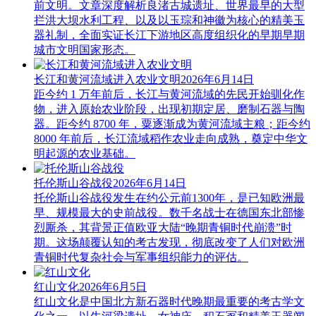
前文明。文章深度解析良渚古城遗址、世界最早的大型
拦洪大坝水利工程、以及以玉琮和神徽为核心的精美玉
器礼制，全面实证长江下游地区高度组织化的早期早期
城市文明国家形态。
长江和黄河流域进入农业文明
2026年6月14日
距今约 1 万年前后，长江与黄河流域的先民开始驯化作
物，进入原始农业阶段，出现初期定居、磨制石器与陶
器。距今约 8700 年，粟逐渐成为黄河流域主粮；距今约
8000 年前后，长江流域稻作农业走向成熟，奠定中华文
明起源的农业基础。
托伦斯山谷战役
2026年6月14日
托伦斯山谷战役发生在约公元前1300年，是已知欧洲最
早、规模最大的史前战役。数千名战士在德国东北部惨
烈厮杀，其背景正值欧亚大陆“晚期青铜时代崩溃”时
期。这场颠覆认知的考古发现，彻底改变了人们对欧洲
青铜时代复杂社会与军事组织能力的评估。
红山文化
2026年6月5日
红山文化是中国北方新石器时代晚期最重要的考古学文