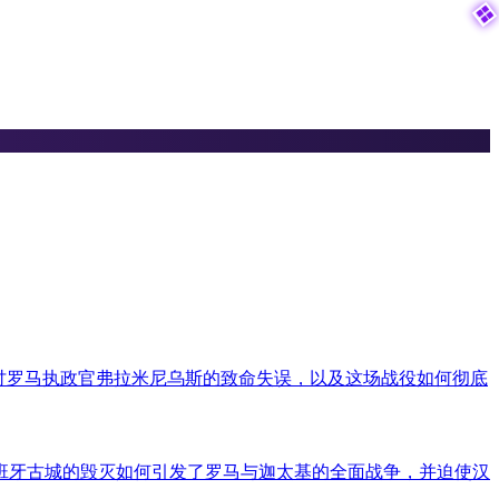

探讨罗马执政官弗拉米尼乌斯的致命失误，以及这场战役如何彻底
西班牙古城的毁灭如何引发了罗马与迦太基的全面战争，并迫使汉