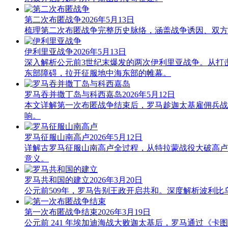
第二次布匿战争
2026年5月13日
梳理第二次布匿战争完整历史脉络，涵盖战争诱因、双方
伊利里亚战争
2026年5月13日
深入解析公元前3世纪末爆发的两次伊利里亚战争。从打
东部障碍，拉开征服地中海东部的帷幕。
罗马吞并撒丁岛与科西嘉岛
2026年5月12日
本文详解第一次布匿战争结束后，罗马趁迦太基雇佣兵战
响。
罗马征服山南高卢
2026年5月12日
详解古罗马征服山南高卢全过程，从特拉蒙战役大破高卢
意义。
罗马共和国的建立
2026年3月20日
公元前509年，罗马告别王政开启共和。深度解析波利比
第一次布匿战争结束
2026年3月19日
公元前 241 年埃加迪海战大败迦太基后，罗马通过《卡