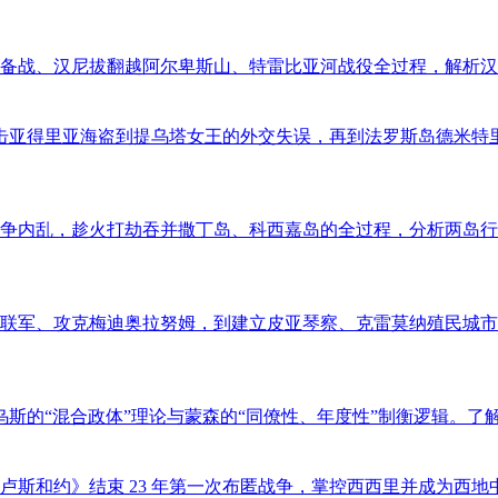
备战、汉尼拔翻越阿尔卑斯山、特雷比亚河战役全过程，解析汉
击亚得里亚海盗到提乌塔女王的外交失误，再到法罗斯岛德米特里
争内乱，趁火打劫吞并撒丁岛、科西嘉岛的全过程，分析两岛行
联军、攻克梅迪奥拉努姆，到建立皮亚琴察、克雷莫纳殖民城市
乌斯的“混合政体”理论与蒙森的“同僚性、年度性”制衡逻辑。
图卢斯和约》结束 23 年第一次布匿战争，掌控西西里并成为西地