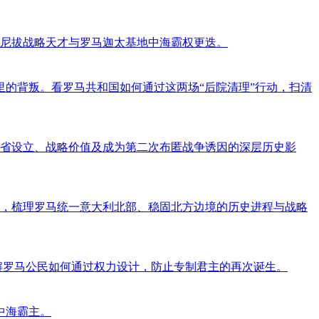
尼拔战略天才与罗马迦太基地中海霸权更迭。
的背叛。看罗马共和国如何通过这两场“后院清理”行动，扫清
省设立、战略价值及成为第二次布匿战争诱因的深层历史影
，梳理罗马统一意大利北部、稳固北方边境的历史进程与战略
了解罗马公民如何通过权力设计，防止专制君主的再次诞生。
中海霸主。