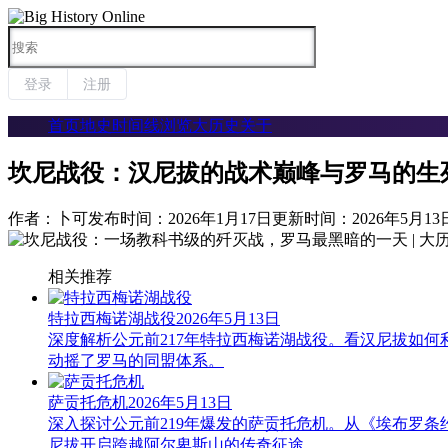

登录
注册
首页
地史时间线
浏览大历史
关于
坎尼战役：汉尼拔的战术巅峰与罗马的生
作者：卜可
发布时间：2026年1月17日
更新时间：2026年5月13
相关推荐
特拉西梅诺湖战役
2026年5月13日
深度解析公元前217年特拉西梅诺湖战役。看汉尼拔如
动摇了罗马的同盟体系。
萨贡托危机
2026年5月13日
深入探讨公元前219年爆发的萨贡托危机。从《埃布罗
尼拔开启跨越阿尔卑斯山的传奇征途。