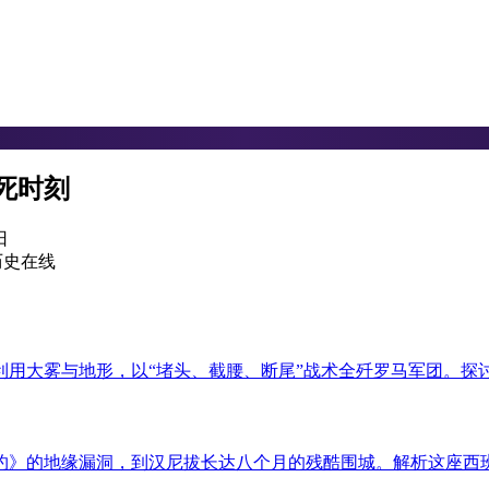
死时刻
日
何利用大雾与地形，以“堵头、截腰、断尾”战术全歼罗马军团。
条约》的地缘漏洞，到汉尼拔长达八个月的残酷围城。解析这座