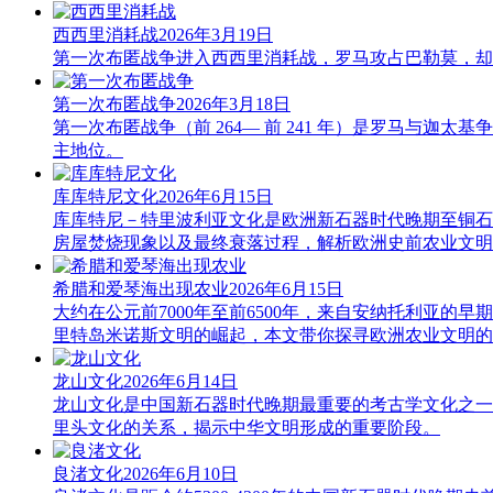
西西里消耗战
2026年3月19日
第一次布匿战争进入西西里消耗战，罗马攻占巴勒莫，却
第一次布匿战争
2026年3月18日
第一次布匿战争（前 264— 前 241 年）是罗马
主地位。
库库特尼文化
2026年6月15日
库库特尼－特里波利亚文化是欧洲新石器时代晚期至铜石
房屋焚烧现象以及最终衰落过程，解析欧洲史前农业文明
希腊和爱琴海出现农业
2026年6月15日
大约在公元前7000年至前6500年，来自安纳托利亚
里特岛米诺斯文明的崛起，本文带你探寻欧洲农业文明的
龙山文化
2026年6月14日
龙山文化是中国新石器时代晚期最重要的考古学文化之一，
里头文化的关系，揭示中华文明形成的重要阶段。
良渚文化
2026年6月10日