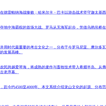
在德雷帕纳海战惨败；哈米尔卡・巴卡以游击战术坚守迦太基西
与迦太基争夺地中海霸权的首场大战。罗马从无海军起步，凭借乌鸦
并用时代最重要的考古文化之一，分布于今罗马尼亚、摩尔多瓦
的发展高峰。
的早期农民跨越爱琴海，将成熟的麦作与畜牧技术带入希腊半岛。
古老序幕。
距今约4500至4000年。本文系统介绍龙山文化的起源、分