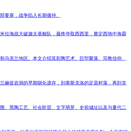
部要塞，战争陷入长期僵持。
吊桥在米拉海战大破迦太基舰队，最终夺取西西里，奠定西地中海霸
和乌克兰地区。本文介绍其彩陶艺术、巨型聚落、宗教信仰、
从弗兰赫提岩洞的早期驯化遗存，到塞斯克洛的定居村落，再到克
布范围、黑陶工艺、社会阶层、文字萌芽、史前城址以及与夏代二